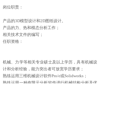
岗位职责：
产品的3D模型设计和2D图纸设计。
产品的力、热和模态分析工作；
相关技术文件的编写；
任职资格：
机械、力学等相关专业硕士及以上学历，具有机械设
计和分析经验，能力突出者可放宽学历要求；
熟练运用三维机械设计软件Pro/e或Solidworks；
熟练运用一种有限元分析软件进行机械结构分析及优
化设计（MSC.PATRAN、NASTRAN、FATIGUE及
HYPERMESH软件或ANSYS软件），能独立进行结构
有限元分析；
较好的英文资料阅读能力，较强的敬业精神
具有光学仪器、测量仪器背景者优先。
上一篇：
无