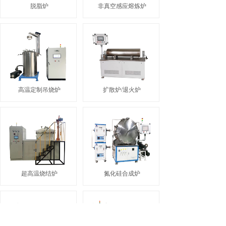
脱脂炉
非真空感应熔炼炉
高温定制吊烧炉
扩散炉/退火炉
超高温烧结炉
氮化硅合成炉